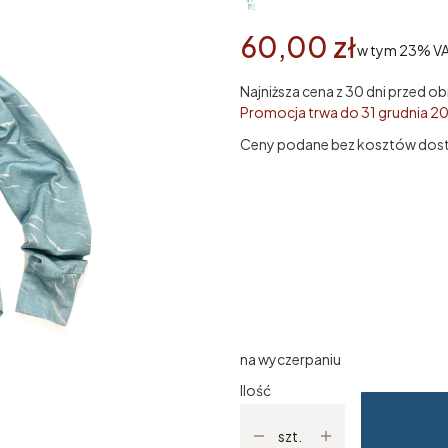
60,00 zł
w tym 23% V
w tym
23%
V
Najniższa cena z 30 dni przed ob
Promocja trwa do 31 grudnia 2
Ceny podane bez kosztów dos
Wybierz wariant produktu
Poszczególne warianty mogą ró
*
Rozmiar ubrania
Wybierz
na wyczerpaniu
Ilość
szt.