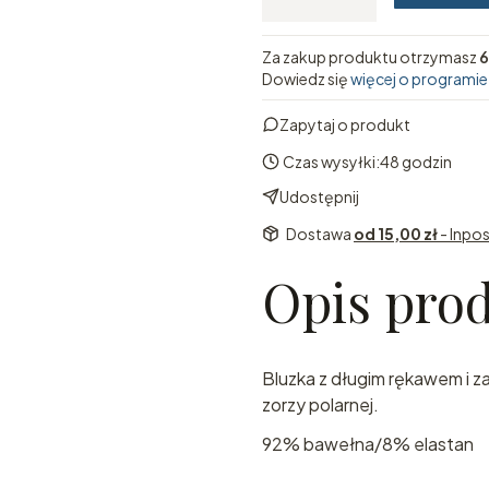
Za zakup produktu otrzymasz
6
Dowiedz się
więcej o programie
Zapytaj o produkt
Czas wysyłki:
48 godzin
Udostępnij
Dostawa
od 15,00 zł
- Inpo
Opis pro
Bluzka z długim rękawem i 
zorzy polarnej.
92% bawełna/8% elastan