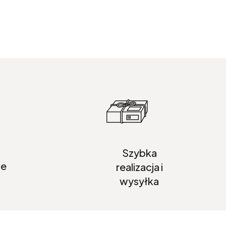
Szybka
we
realizacja i
wysyłka