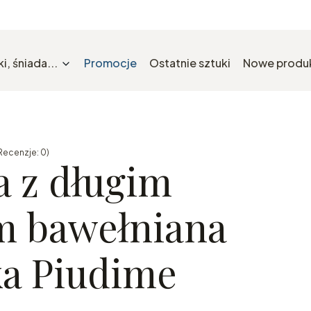
i, śniada...
Promocje
Ostatnie sztuki
Nowe produ
Recenzje: 0)
a z długim
 bawełniana
ka Piudime