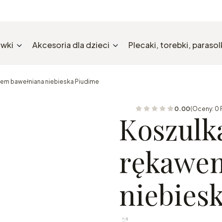
wki
Akcesoria dla dzieci
Plecaki, torebki, parasolk
wem bawełniana niebieska Piudime
0.00
(Oceny: 0 
Koszulk
rękawem
niebies