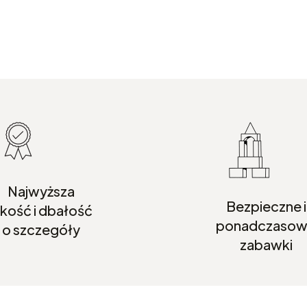
Najwyższa
Bezpieczne i
akość i dbałość
ponadczaso
o szczegóły
zabawki