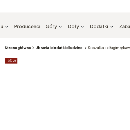
nu
Producenci
Góry
Doły
Dodatki
Zaba
Strona główna
Ubrania i dodatki dla dzieci
Koszulka z długim ręka
Etykiety produktu
zniżki
-50%