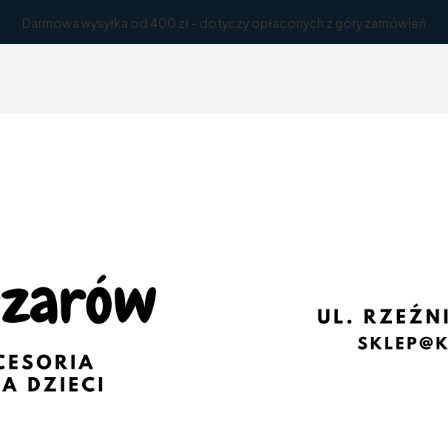
Darmowa wysyłka od 400 zł - dotyczy opłaconych z góry zamówień