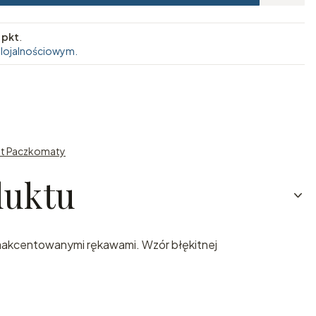
 pkt
.
 lojalnościowym.
st Paczkomaty
duktu
zaakcentowanymi rękawami. Wzór błękitnej