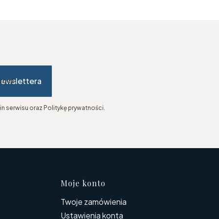
newslettera
-mail
n serwisu oraz Politykę prywatności.
topce
Moje konto
Twoje zamówienia
Ustawienia konta