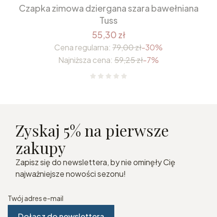
Czapka zimowa dziergana szara bawełniana
Tuss
55,30 zł
Cena regularna:
79,00 zł
-30%
Najniższa cena:
59,25 zł
-7%
Zyskaj 5% na pierwsze
zakupy
Zapisz się do newslettera, by nie ominęły Cię
najważniejsze nowości sezonu!
Twój adres e-mail
Dołącz do newslettera