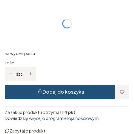
Wybierz wariant produktu:
Poszczególne warianty mogą różnić się ceną
*
rozmiar/obwód głowy
Wybierz
na wyczerpaniu
Ilość
szt.
Dodaj do koszyka
Za zakup produktu otrzymasz
4 pkt
.
Dowiedz się
więcej o programie lojalnościowym.
Zapytaj o produkt