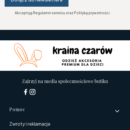
Akceptuję Regulamin serwisu oraz Politykę prywatności.
Zajrzyj na media społecznościowe butiku
Linki w stopce
Pomoc
Zwroty i reklamacje