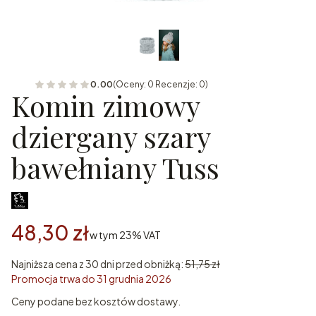
0.00
(Oceny: 0 Recenzje: 0)
Komin zimowy
dziergany szary
bawełniany Tuss
48,30 zł
w tym 23% VAT
w tym
23%
VAT
Najniższa cena z 30 dni przed obniżką:
51,75 zł
Promocja trwa do 31 grudnia 2026
Ceny podane bez kosztów dostawy.