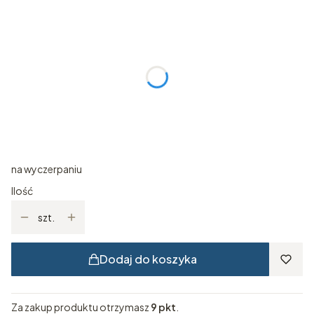
Wybierz wariant produktu:
Poszczególne warianty mogą różnić się ceną
*
Rozmiar ubrania
Wybierz
*
kolor ubrania
Pokaż wszystkie kolory
na wyczerpaniu
Ilość
szt.
Dodaj do koszyka
Za zakup produktu otrzymasz
9 pkt
.