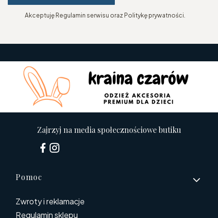
Akceptuję Regulamin serwisu oraz Politykę prywatności.
Zajrzyj na media społecznościowe butiku
Linki w stopce
Pomoc
Zwroty i reklamacje
Regulamin sklepu