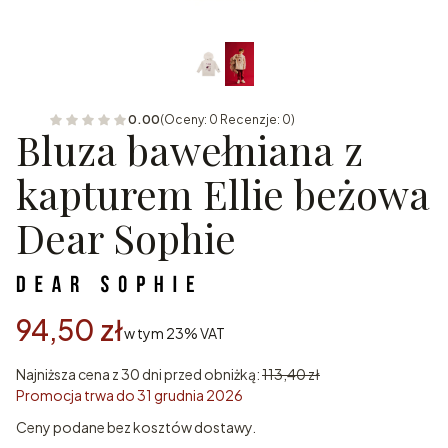
0.00
(Oceny: 0 Recenzje: 0)
Bluza bawełniana z
kapturem Ellie beżowa
Dear Sophie
94,50 zł
w tym 23% VAT
w tym
23%
VAT
Najniższa cena z 30 dni przed obniżką:
113,40 zł
Promocja trwa do 31 grudnia 2026
Ceny podane bez kosztów dostawy.