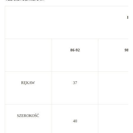
BL
86-92
98-1
RĘ
KAW
37
43
SZEROKO
ŚĆ
45
40