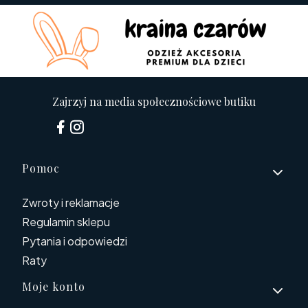
Zajrzyj na media społecznościowe butiku
Linki w stopce
Pomoc
Zwroty i reklamacje
Regulamin sklepu
Pytania i odpowiedzi
Raty
Moje konto