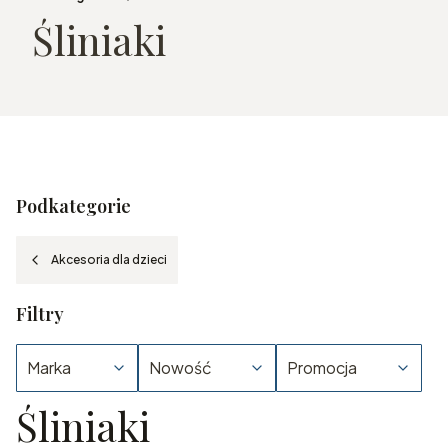
Śliniaki
Podkategorie
Akcesoria dla dzieci
Filtry
Marka
Nowość
Promocja
Śliniaki
Koniec filtrów