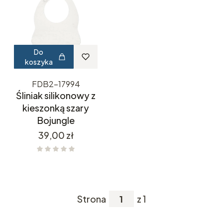
Do
koszyka
FDB2-17994
Śliniak silikonowy z
kieszonką szary
Bojungle
Cena
39,00 zł
Strona
z 1