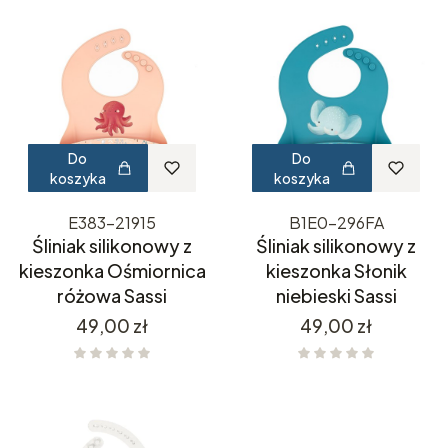
Do
Do
koszyka
koszyka
E383-21915
B1E0-296FA
Śliniak silikonowy z
Śliniak silikonowy z
kieszonka Ośmiornica
kieszonka Słonik
różowa Sassi
niebieski Sassi
Cena
Cena
49,00 zł
49,00 zł