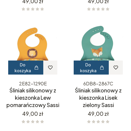
Cena
Cena
49,00 zł
49,00 zł
Do
Do
koszyka
koszyka
2E82-1290E
6DB8-2867C
Śliniak silikonowy z
Śliniak silikonowy z
kieszonka Lew
kieszonka Lisek
pomarańczowy Sassi
zielony Sassi
Cena
Cena
49,00 zł
49,00 zł