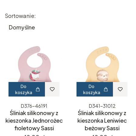
Lista produktów
Sortowanie:
Domyślne
Do
Do
koszyka
koszyka
D376-46191
D341-31012
Śliniak silikonowy z
Śliniak silikonowy z
kieszonka Jednorożec
kieszonka Leniwiec
fioletowy Sassi
beżowy Sassi