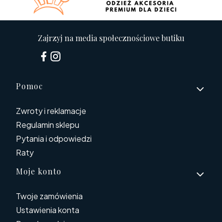
Zajrzyj na media społecznościowe butiku
Linki w stopce
Pomoc
Zwroty i reklamacje
Regulamin sklepu
Pytania i odpowiedzi
Raty
Moje konto
Twoje zamówienia
Ustawienia konta