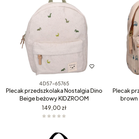
4D57-65765
Plecak przedszkolaka Nostalgia Dino
Plecak pr
Beige beżowy KIDZROOM
brown
Cena
149,00 zł