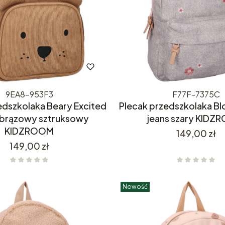
9EA8-953F3
F77F-7375C
edszkolaka Beary Excited
Plecak przedszkolaka B
brązowy sztruksowy
jeans szary KID
KIDZROOM
Cena
149,00 zł
Cena
149,00 zł
Nowość