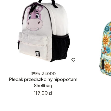
39E6-340DD
Plecak przedszkolny hipopotam
Shellbag
Cena
119,00 zł