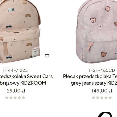
FF44-71225
1F2F-480CD
zedszkolaka Sweet Cars
Plecak przedszkolaka T
 brązowy KIDZROOM
grey jeans szary K
Cena
Cena
129,00 zł
149,00 zł