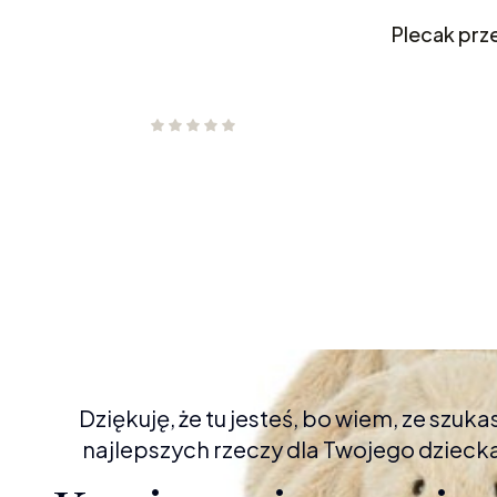
Plecak prz
Dziękuję, że tu jesteś, bo wiem, ze szuka
najlepszych rzeczy dla Twojego dzieck