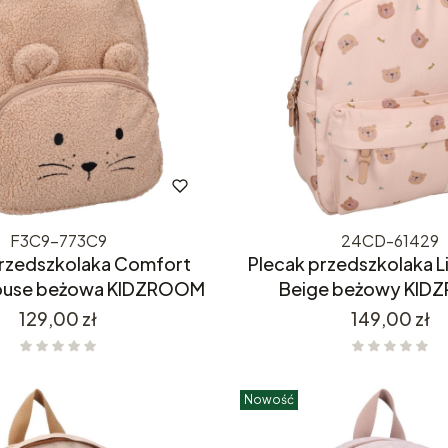
F3C9-773C9
24CD-61429
przedszkolaka Comfort
Plecak przedszkolaka Li
Mouse beżowa KIDZROOM
Beige beżowy KI
Cena
Cena
129,00 zł
149,00 zł
Nowość