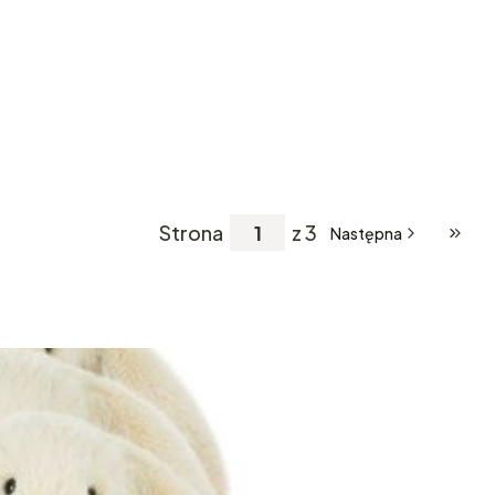
Strona
z 3
Następna
Przej