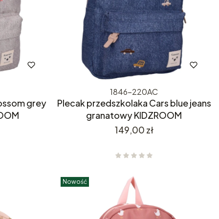
1846-220AC
lossom grey
Plecak przedszkolaka Cars blue jeans
ZROOM
granatowy KIDZROOM
Cena
149,00 zł
Nowość