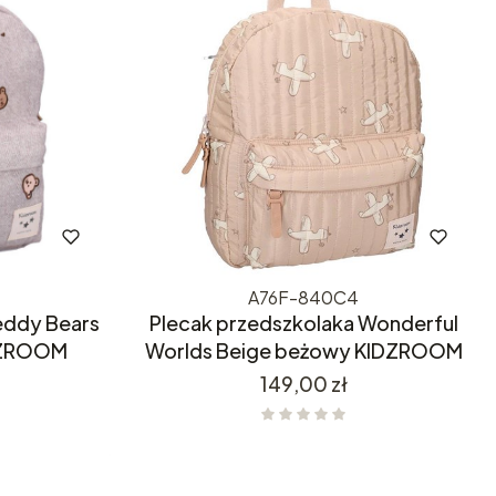
A76F-840C4
eddy Bears
Plecak przedszkolaka Wonderful
IDZROOM
Worlds Beige beżowy KIDZROOM
Cena
149,00 zł