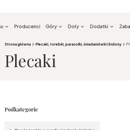
nu
Producenci
Góry
Doły
Dodatki
Zaba
Strona główna
Plecaki, torebki, parasolki, śniadaniówki i bidony
Pl
Plecaki
Podkategorie