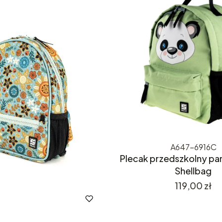
A647-6916C
Plecak przedszkolny pa
Shellbag
Cena
119,00 zł