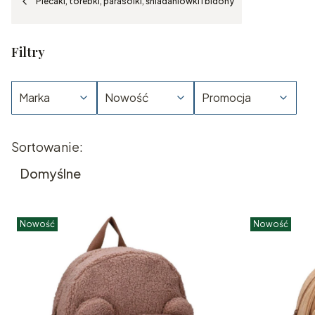
Plecaki, torebki, parasolki, śniadaniówki i bidony
Filtry
Marka
Nowość
Promocja
Koniec filtrów
Lista produktów
Sortowanie:
Domyślne
Nowość
Nowość