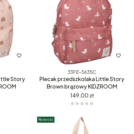
33FE-5635C
ttle Story
Plecak przedszkolaka Little Story
DZROOM
Brown brązowy KIDZROOM
Cena
149,00 zł
Nowość