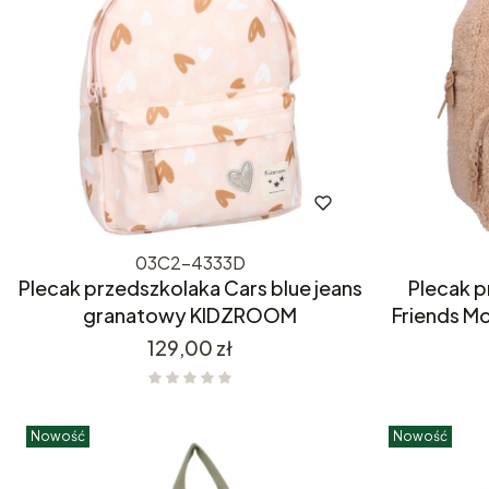
03C2-4333D
Plecak przedszkolaka Cars blue jeans
Plecak 
granatowy KIDZROOM
Friends 
Cena
129,00 zł
Nowość
Nowość