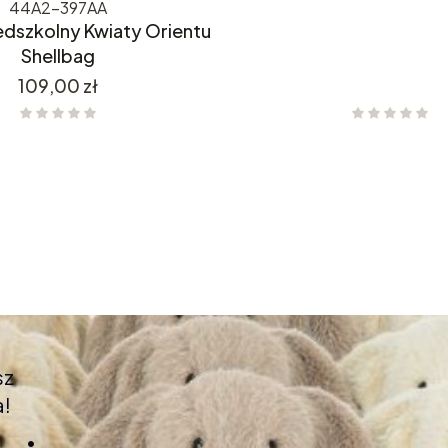
44A2-397AA
edszkolny Kwiaty Orientu
Shellbag
Cena
109,00 zł
sz
a!