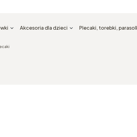
wki
Akcesoria dla dzieci
Plecaki, torebki, parasolk
ecaki