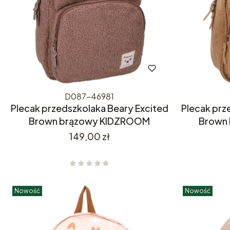
D087-46981
Plecak przedszkolaka Beary Excited
Plecak prz
Brown brązowy KIDZROOM
Brown 
Cena
149,00 zł
Nowość
Nowość