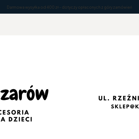
Darmowa wysyłka od 400 zł - dotyczy opłaconych z góry zamówień