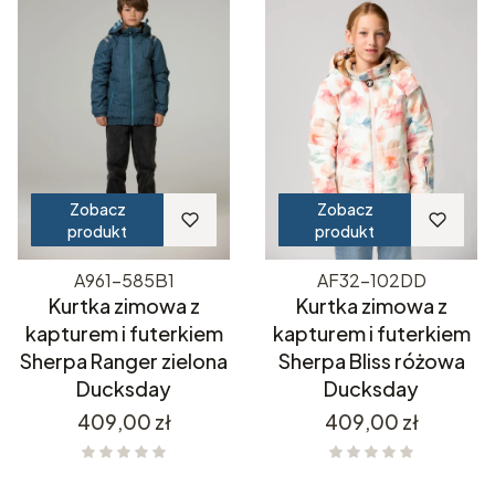
Zobacz
Zobacz
produkt
produkt
A961-585B1
AF32-102DD
Kurtka zimowa z
Kurtka zimowa z
kapturem i futerkiem
kapturem i futerkiem
Sherpa Ranger zielona
Sherpa Bliss różowa
Ducksday
Ducksday
Cena
Cena
409,00 zł
409,00 zł