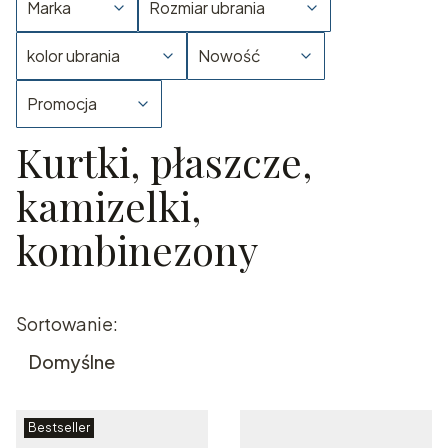
Marka
Rozmiar ubrania
kolor ubrania
Nowość
Promocja
Kurtki, płaszcze,
Koniec filtrów
kamizelki,
kombinezony
Lista produktów
Sortowanie:
Domyślne
Bestseller