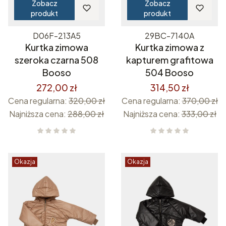
Zobacz
Zobacz
produkt
produkt
D06F-213A5
29BC-7140A
Kurtka zimowa
Kurtka zimowa z
szeroka czarna 508
kapturem grafitowa
Booso
504 Booso
272,00 zł
314,50 zł
Cena regularna:
320,00 zł
Cena regularna:
370,00 zł
Najniższa cena:
288,00 zł
Najniższa cena:
333,00 zł
Okazja
Okazja