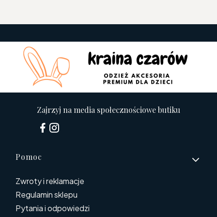
Zajrzyj na media społecznościowe butiku
Linki w stopce
Pomoc
Zwroty i reklamacje
Regulamin sklepu
Pytania i odpowiedzi