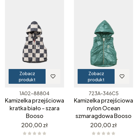
Zobacz
Zobacz
produkt
produkt
1A02-88804
723A-346C5
Kamizelka przejściowa
Kamizelka przejściowa
kratka biało - szara
nylon Ocean
Booso
szmaragdowa Booso
Cena
Cena
200,00 zł
200,00 zł