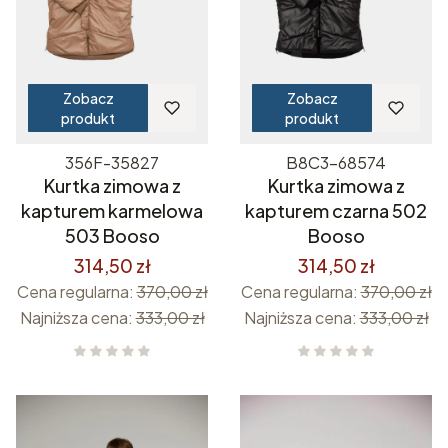
Zobacz
Zobacz
produkt
produkt
356F-35827
B8C3-68574
Kurtka zimowa z
Kurtka zimowa z
kapturem karmelowa
kapturem czarna 502
503 Booso
Booso
314,50 zł
314,50 zł
Cena regularna:
370,00 zł
Cena regularna:
370,00 zł
Najniższa cena:
333,00 zł
Najniższa cena:
333,00 zł