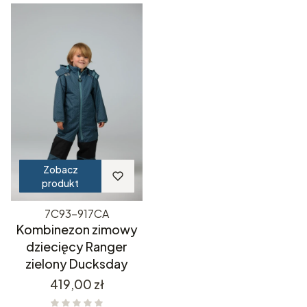
Zobacz
produkt
7C93-917CA
Kombinezon zimowy
dziecięcy Ranger
zielony Ducksday
Cena
419,00 zł