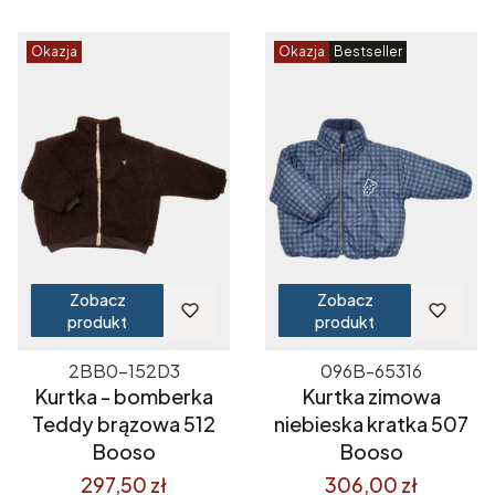
Okazja
Okazja
Bestseller
Zobacz
Zobacz
produkt
produkt
2BB0-152D3
096B-65316
Kurtka - bomberka
Kurtka zimowa
Teddy brązowa 512
niebieska kratka 507
Booso
Booso
297,50 zł
306,00 zł