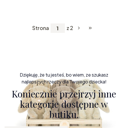
Strona
z 2
Przejdź do ostatniej
Dziękuję, że tu jesteś, bo wiem, ze szukasz
najlepszych rzeczy dla Twojego dziecka!
Koniecznie przejrzyj inne
kategorie dostępne w
butiku.