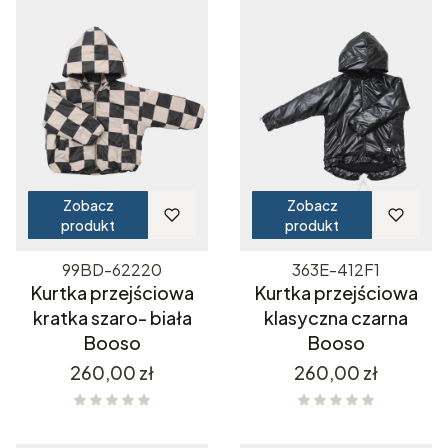
Zobacz
Zobacz
produkt
produkt
99BD-62220
363E-412F1
Kurtka przejściowa
Kurtka przejściowa
kratka szaro- biała
klasyczna czarna
Booso
Booso
Cena
Cena
260,00 zł
260,00 zł